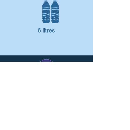
6 litres
Vente de carafes filtrantes en Guadeloupe et
Martinique avec des filtres conçus pour éliminer le
chlordécone de l'eau potable.
Le danger du chlordécone aux Antilles
CONTACT
atoutsas@gmail.com
Rue Henri Becquerel
97122 Baie-Mahault